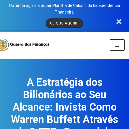
Obtenha agora a Super Planilha de Cálculo da Independência
Financeira!
CLIQUE AQUI!!!
☰
A Estratégia dos
Bilionários ao Seu
Alcance: Invista Como
Warren Buffett Através