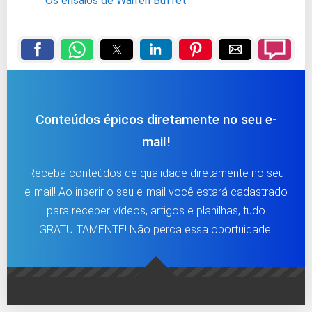
Os ensaios de Warren Buffet
Conteúdos épicos diretamente no seu e-
mail!
Receba conteúdos de qualidade diretamente no seu
e-mail! Ao inserir o seu e-mail você estará cadastrado
para receber vídeos, artigos e planilhas, tudo
GRATUITAMENTE! Não perca essa oportuidade!