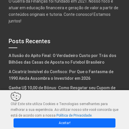
O Guerra da Finanças foi fundado em 2021. Nosso foco é
atuar em educação financeira e geração de valor a partir de
conteúdos originais e tutoria. Conte conosco! Estamos
juntos!
Posts Recentes
A Ilusão do Apito Final: O Verdadeiro Custo por Trás dos
Bilhões das Casas de Aposta no Futebol Brasileiro
A Cicatriz Invisível do Confisco: Por Que o Fantasma de
1990 Ainda Assombra o Investidor em 2026
Ganhe U$ 10,00 de Bônus: Como Resgatar seu Cupom de
Novo Usuário na Binance
Aposentadoria – O Guia Definitivo para a Liberdade
Olá! Este site utiliza Cookies e Tecnologias semelhantes para
melhorar a sua experiência. Ao utilizar nosso site você concorda que
Perpétua
está de acordo com a nossa
Política de Privacidade.
Previdência Privada: O Veículo Ainda é Extraordinário. Não
Aceitar!
Deixe o Ruído Arruinar Seu Futuro