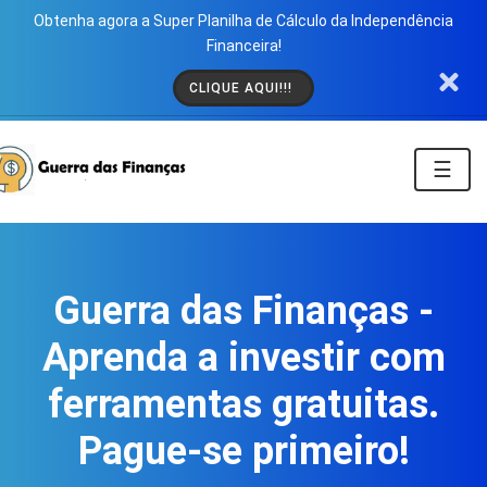
Obtenha agora a Super Planilha de Cálculo da Independência
Financeira!
CLIQUE AQUI!!!
☰
Guerra das Finanças -
Aprenda a investir com
ferramentas gratuitas.
Pague-se primeiro!