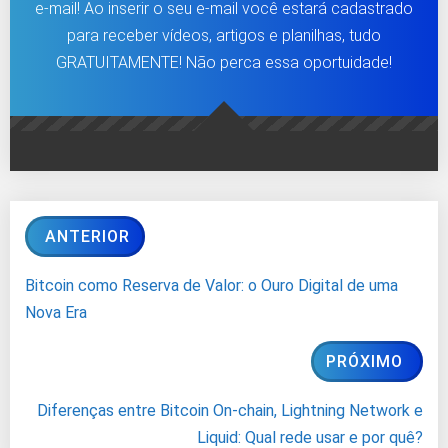
e-mail! Ao inserir o seu e-mail você estará cadastrado
para receber vídeos, artigos e planilhas, tudo
GRATUITAMENTE! Não perca essa oportuidade!
ANTERIOR
Bitcoin como Reserva de Valor: o Ouro Digital de uma
Nova Era
PRÓXIMO
Diferenças entre Bitcoin On-chain, Lightning Network e
Liquid: Qual rede usar e por quê?