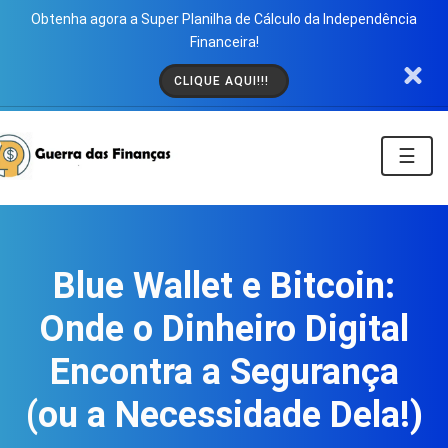
Obtenha agora a Super Planilha de Cálculo da Independência
Financeira!
CLIQUE AQUI!!!
☰
Blue Wallet e Bitcoin:
Onde o Dinheiro Digital
Encontra a Segurança
(ou a Necessidade Dela!)