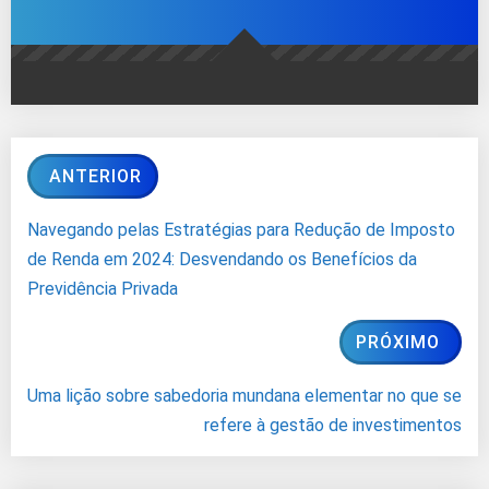
ANTERIOR
Navegando pelas Estratégias para Redução de Imposto
de Renda em 2024: Desvendando os Benefícios da
Previdência Privada
PRÓXIMO
Uma lição sobre sabedoria mundana elementar no que se
refere à gestão de investimentos