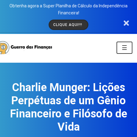
Obtenha agora a Super Planilha de Cálculo da Independência
Financeira!
CLIQUE AQUI!!!
☰
Charlie Munger: Lições
Perpétuas de um Gênio
Financeiro e Filósofo de
Vida