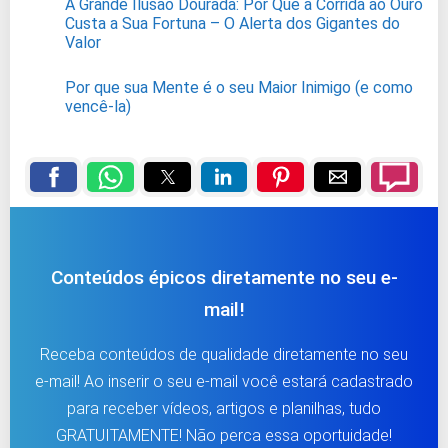
A Grande Ilusão Dourada: Por Que a Corrida ao Ouro
Custa a Sua Fortuna – O Alerta dos Gigantes do
Valor
Por que sua Mente é o seu Maior Inimigo (e como
vencê-la)
Conteúdos épicos diretamente no seu e-
mail!
Receba conteúdos de qualidade diretamente no seu
e-mail! Ao inserir o seu e-mail você estará cadastrado
para receber vídeos, artigos e planilhas, tudo
GRATUITAMENTE! Não perca essa oportuidade!