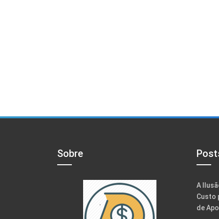
Sobre
Post
A Ilusã
Custo 
de Apo