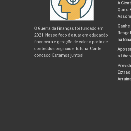
A Cicat
Que o 
Assomb
Ganhe 
O Guerra da Finanças foi fundado em
Resgat
2021. Nosso foco é atuar em educação
na Bin
financeira e geração de valor a partir de
conteúdos originais e tutoria. Conte
Aposen
conosco! Estamos juntos!
a Libe
Previd
Extrao
Arruin