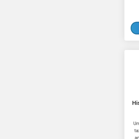
Hi
Um
ta
an