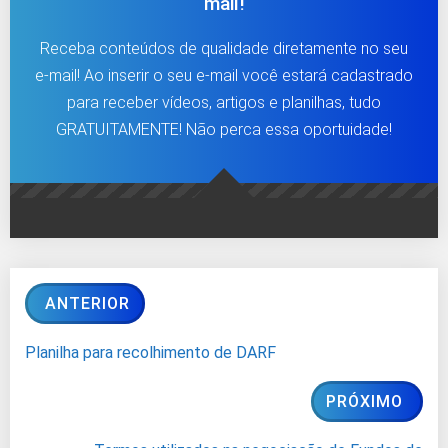
mail!
Receba conteúdos de qualidade diretamente no seu
e-mail! Ao inserir o seu e-mail você estará cadastrado
para receber vídeos, artigos e planilhas, tudo
GRATUITAMENTE! Não perca essa oportuidade!
ANTERIOR
Planilha para recolhimento de DARF
PRÓXIMO