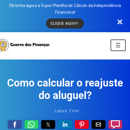
Obtenha agora a Super Planilha de Cálculo da Independência
Financeira!
CLIQUE AQUI!!!
☰
Como calcular o reajuste
do aluguel?
Leitura: 3 min