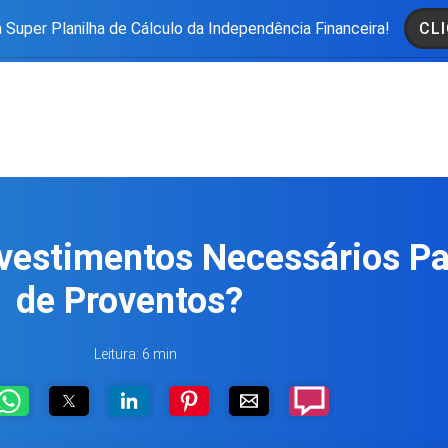
 Super Planilha de Cálculo da Independência Financeira!
CLI
nvestimentos Necessários Pa
de Proventos?
Leitura: 6 min