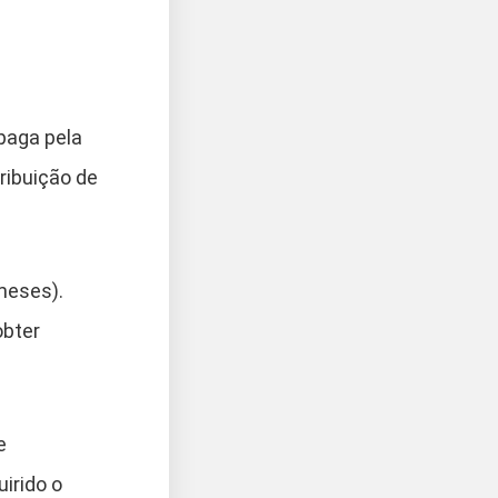
 paga pela
ribuição de
meses).
obter
e
irido o