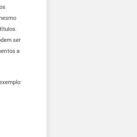
dos
o mesmo
ítulos.
podem ser
mentos a
 exemplo: