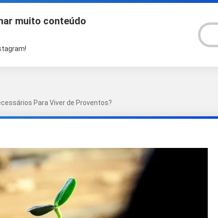
har muito conteúdo
V
nstagram!
ecessários Para Viver de Proventos?