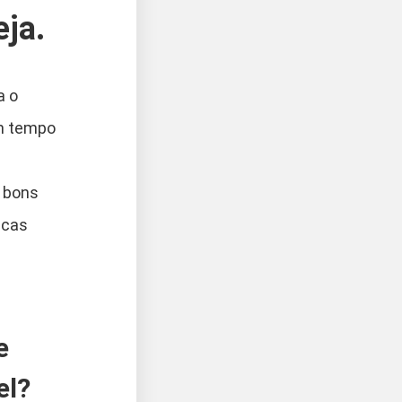
eja.
a o
um tempo
m bons
ucas
e
el?