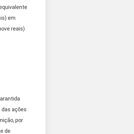
 equivalente
ais) em
nove reais)
garantida
e das ações
nição, por
de de