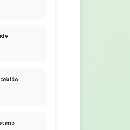
ade
ecebido
stimo