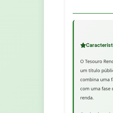
Característ
O Tesouro Rend
um título públ
combina uma f
com uma fase 
renda.