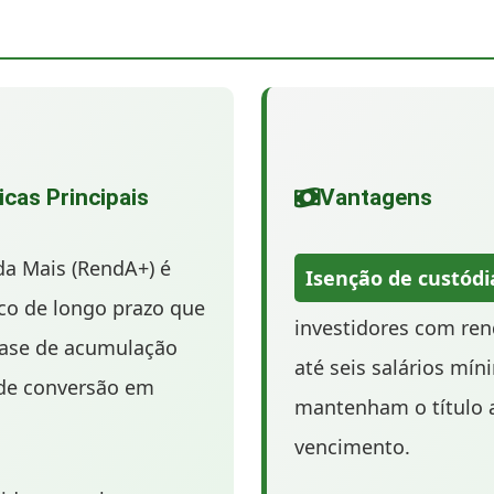
icas Principais
Vantagens
a Mais (RendA+) é
Isenção de custódi
ico de longo prazo que
investidores com re
ase de acumulação
até seis salários mí
de conversão em
mantenham o título 
vencimento.