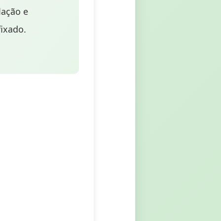
lação e
fixado.