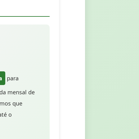
a
para
nda mensal de
nimos que
até o