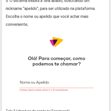
5. O sistema exibirá a tela abaixo, solicitando um
nickname “apelido”, para ser utilizado na plataforma.
Escolha o nome ou apelido que você achar mais
conveniente;
Tela 3 (abertura de conta na Easynvest)