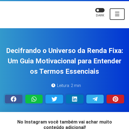
☰
DARK
Decifrando o Universo da Renda Fixa:
Um Guia Motivacional para Entender
os Termos Essenciais
Leitura: 2 min
No Instagram você também vai achar muito
conteúdo adicional!