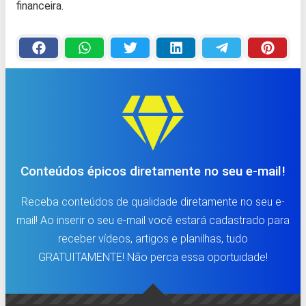
financeira.
Conteúdos épicos diretamente no seu e-mail!
Receba conteúdos de qualidade diretamente no seu e-
mail! Ao inserir o seu e-mail você estará cadastrado para
receber vídeos, artigos e planilhas, tudo
GRATUITAMENTE! Não perca essa oportuidade!