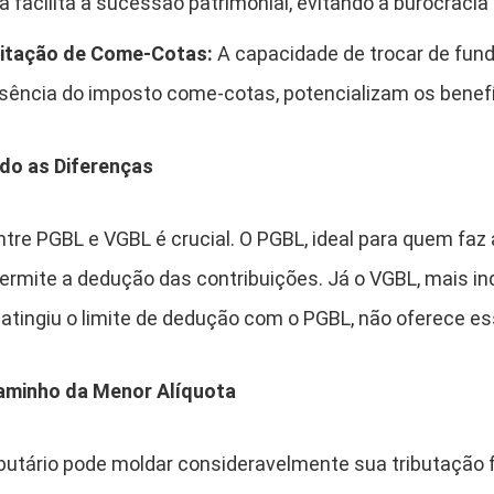
a facilita a sucessão patrimonial, evitando a burocracia 
Evitação de Come-Cotas:
A capacidade de trocar de fun
usência do imposto come-cotas, potencializam os benefí
do as Diferenças
tre PGBL e VGBL é crucial. O PGBL, ideal para quem faz
ermite a dedução das contribuições. Já o VGBL, mais i
u atingiu o limite de dedução com o PGBL, não oferece 
Caminho da Menor Alíquota
ibutário pode moldar consideravelmente sua tributação 