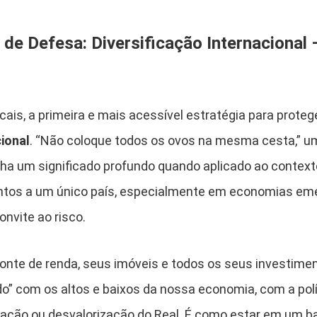
de Defesa: Diversificação Internacional
cais, a primeira e mais acessível estratégia para proteg
cional
. “Não coloque todos os ovos na mesma cesta,” um
nha um significado profundo quando aplicado ao contexto
entos a um único país, especialmente em economias em
onvite ao risco.
onte de renda, seus imóveis e todos os seus investime
do” com os altos e baixos da nossa economia, com a polí
zação ou desvalorização do Real. É como estar em um b