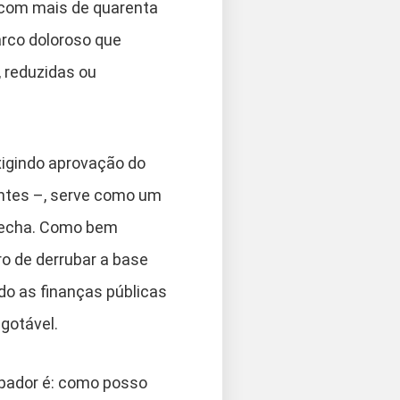
 com mais de quarenta
arco doloroso que
, reduzidas ou
xigindo aprovação do
entes –, serve como um
 fecha. Como bem
ro de derrubar a base
do as finanças públicas
sgotável.
upador é: como posso