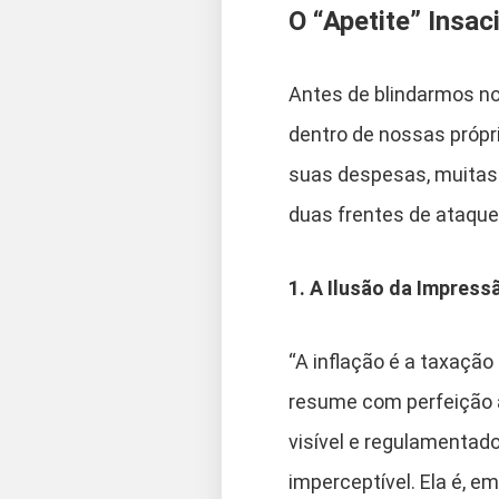
O “Apetite” Insa
Antes de blindarmos no
dentro de nossas própri
suas despesas, muitas 
duas frentes de ataqu
1. A Ilusão da Impress
“A inflação é a taxaçã
resume com perfeição a
visível e regulamentado
imperceptível. Ela é, e