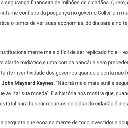
 a segurança financeira de milhões de cidadãos. Quem,
o infame confisco da poupança no governo Collor, um m
iva o temor de ver suas economias, do dia para a noite
stitucionalmente mais difícil de ser replicado hoje – e
m alarde midiático e uma corrida bancária sem preced
stante inventividade dos governos quando a conta não
a
John Maynard Keynes
, “Não há meio mais sutil e segu
e aviltar sua moeda”. E a história nos mostra que, quan
 estatal para buscar recursos no bolso do cidadão é ine
, a pergunta que ecoa na mente de todo investidor e po