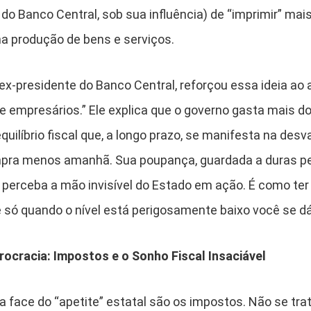
do Banco Central, sob sua influência) de “imprimir” ma
a produção de bens e serviços.
-presidente do Banco Central, reforçou essa ideia ao a
e empresários.” Ele explica que o governo gasta mais do
ilíbrio fiscal que, a longo prazo, se manifesta na des
pra menos amanhã. Sua poupança, guardada a duras pen
 perceba a mão invisível do Estado em ação. É como te
 e só quando o nível está perigosamente baixo você se d
ocracia: Impostos e o Sonho Fiscal Insaciável
ra face do “apetite” estatal são os impostos. Não se tr