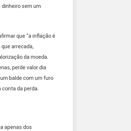
is dinheiro sem um
firmar que “a inflação é
 que arrecada,
valorização da moeda.
as, perde valor dia
r um balde com um furo
á conta da perda.
ata apenas dos