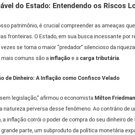
ciável do Estado: Entendendo os Riscos L
sso patrimônio, é crucial compreender as ameaças que
as fronteiras. O Estado, em sua busca incessante por r
vezes se torna o maior “predador” silencioso da rique
e mais comuns são a
inflação
e a
carga tributária
.
ão de Dinheiro: A Inflação como Confisco Velado
o sem legislação,” afirmou o economista
Milton Friedma
 natureza perversa desse fenômeno. Ao contrário de um
, a inflação corrói o poder de compra do seu dinheiro d
m grande parte, um subproduto da política monetária expa