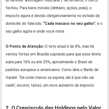
(a famosa “arbitragem tributária”). No entanto, o cerco
fechou. Para bens móveis (dinheiro, ações, joias), o
imposto agora é devido obrigatoriamente no estado de
domicílio do falecido.
“Cada macaco no seu galho”
, e o
seu galho agora é onde você mora.
O Ponto de Atenção:
O teto atual é de 8%, mas há
ventos fortes em Brasília soprando para que esse limite
suba para 16% ou até 20%, aproximando o Brasil de
padrões europeus e americanos. Como diria o Barão de
Itararé:
“De onde menos se espera, daí é que não sai
nada”
, exceto, talvez, um novo aumento de imposto.
2. O Crepúsculo das Holdings pelo Valor