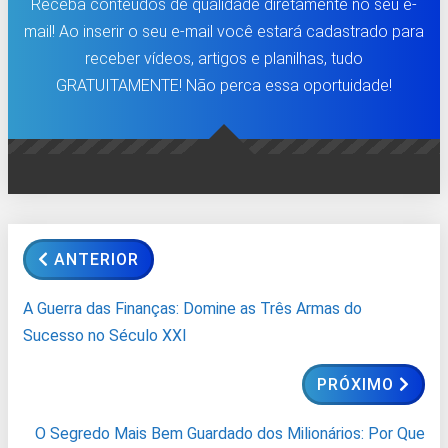
Receba conteúdos de qualidade diretamente no seu e-
mail! Ao inserir o seu e-mail você estará cadastrado para
receber vídeos, artigos e planilhas, tudo
GRATUITAMENTE! Não perca essa oportuidade!
ANTERIOR
A Guerra das Finanças: Domine as Três Armas do
Sucesso no Século XXI
PRÓXIMO
O Segredo Mais Bem Guardado dos Milionários: Por Que