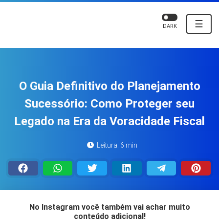
☰
DARK
O Guia Definitivo do Planejamento
Sucessório: Como Proteger seu
Legado na Era da Voracidade Fiscal
Leitura: 6 min
No Instagram você também vai achar muito
conteúdo adicional!