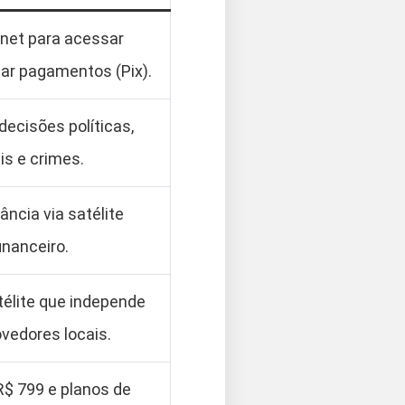
rnet para acessar
zar pagamentos (Pix).
decisões políticas,
is e crimes.
ncia via satélite
inanceiro.
télite que independe
ovedores locais.
R$ 799 e planos de