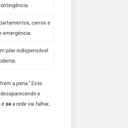
ontingência.
partamentos, carros e
e emergência.
um pilar indispensável
oderna.
frem a pena.” Este
tá desaparecendo e
o é
se
a rede vai falhar,