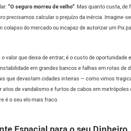
lar:
“O seguro morreu de velho”
. Mas quanto custa, de 
iro precisamos calcular o prejuízo da inércia. Imagine-
 colapso do mercado ou incapaz de autorizar um Pix p
 o valor que deixa de entrar; é o custo de oportunidade e
e instabilidade em grandes bancos e falhas em rotas de
rais que devastam cidades inteiras — como vimos tragi
r atos de vandalismo e furtos de cabos em metrópoles 
re é o seu elo mais fraco.
onte Espacial para o seu Dinheiro