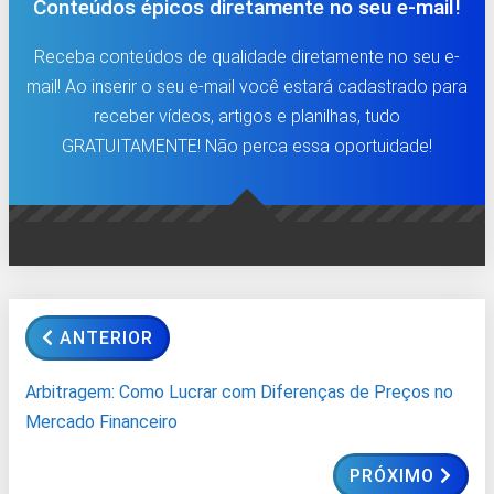
Conteúdos épicos diretamente no seu e-mail!
Receba conteúdos de qualidade diretamente no seu e-
mail! Ao inserir o seu e-mail você estará cadastrado para
receber vídeos, artigos e planilhas, tudo
GRATUITAMENTE! Não perca essa oportuidade!
ANTERIOR
Arbitragem: Como Lucrar com Diferenças de Preços no
Mercado Financeiro
PRÓXIMO