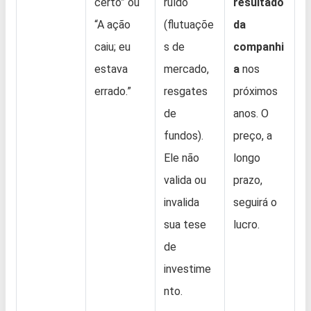
certo” ou
ruído
resultado
“A ação
(flutuaçõe
da
caiu; eu
s de
companhi
estava
mercado,
a
nos
errado.”
resgates
próximos
de
anos. O
fundos).
preço, a
Ele não
longo
valida ou
prazo,
invalida
seguirá o
sua tese
lucro.
de
investime
nto.