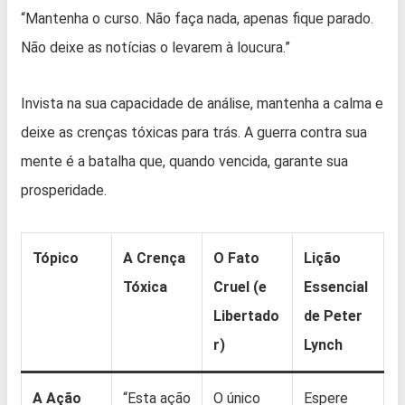
“Mantenha o curso. Não faça nada, apenas fique parado.
Não deixe as notícias o levarem à loucura.”
Invista na sua capacidade de análise, mantenha a calma e
deixe as crenças tóxicas para trás. A guerra contra sua
mente é a batalha que, quando vencida, garante sua
prosperidade.
Tópico
A Crença
O Fato
Lição
Tóxica
Cruel (e
Essencial
Libertado
de Peter
r)
Lynch
A Ação
“Esta ação
O único
Espere