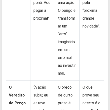
perdi. Vou
uma ação.
pela
pegar a
O perigo é
“próxima
próxima!”
transform
grande
ar um
novidade”.
“erro”
imaginário
em um
erro real
ao investir
mal.
O
“A ação
O preço
O que
Veredito
subiu; eu
de curto
prova seu
do Preço
estava
prazo é
acerto é o