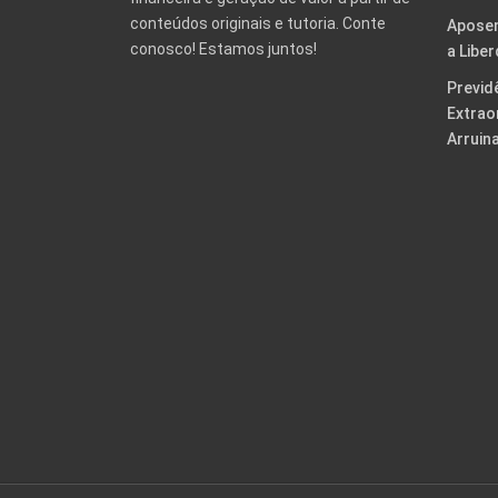
conteúdos originais e tutoria. Conte
Aposen
conosco! Estamos juntos!
a Libe
Previd
Extrao
Arruin