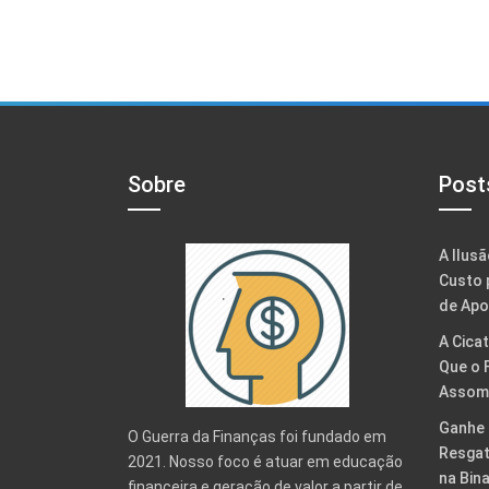
Sobre
Post
A Ilusã
Custo 
de Apo
A Cicat
Que o 
Assomb
Ganhe 
O Guerra da Finanças foi fundado em
Resgat
2021. Nosso foco é atuar em educação
na Bin
financeira e geração de valor a partir de