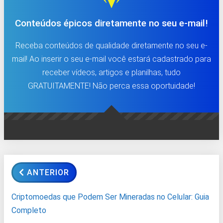
Conteúdos épicos diretamente no seu e-mail!
Receba conteúdos de qualidade diretamente no seu e-
mail! Ao inserir o seu e-mail você estará cadastrado para
receber vídeos, artigos e planilhas, tudo
GRATUITAMENTE! Não perca essa oportuidade!
ANTERIOR
Criptomoedas que Podem Ser Mineradas no Celular: Guia
Completo