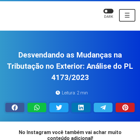
☰
DARK
Desvendando as Mudanças na
Tributação no Exterior: Análise do PL
4173/2023
Leitura: 2 min
No Instagram você também vai achar muito
conteúdo adicional!