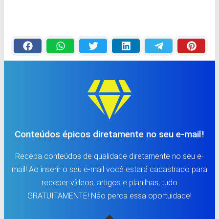
Conteúdos épicos diretamente no seu e-mail!
Receba conteúdos de qualidade diretamente no seu e-
mail! Ao inserir o seu e-mail você estará cadastrado para
receber vídeos, artigos e planilhas, tudo
GRATUITAMENTE! Não perca essa oportuidade!