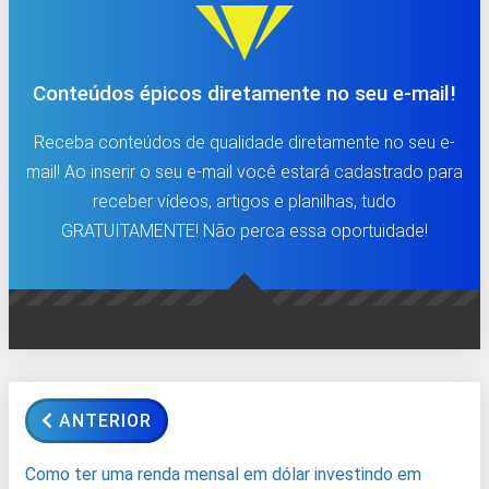
Conteúdos épicos diretamente no seu e-mail!
Receba conteúdos de qualidade diretamente no seu e-
mail! Ao inserir o seu e-mail você estará cadastrado para
receber vídeos, artigos e planilhas, tudo
GRATUITAMENTE! Não perca essa oportuidade!
ANTERIOR
Como ter uma renda mensal em dólar investindo em