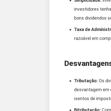
Simplicidade:
Inve
investidores tenh
bons dividendos s
Taxa de Administ
razoável em compa
Desvantagen
Tributação:
Os div
desvantagem em c
isentos de imposto
Bitributação:
Como