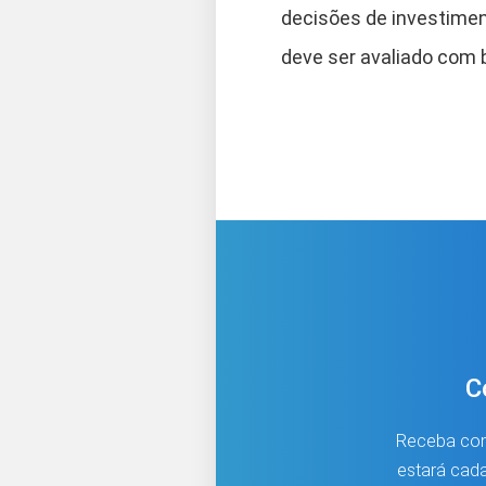
decisões de investimen
deve ser avaliado com b
C
Receba cont
estará cada