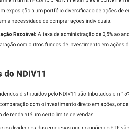
stir em um ETF como o NDIV11 é simples e conveniente,
am exposição a um portfólio diversificado de ações de
em a necessidade de comprar ações individuais.
ração Razoável:
A taxa de administração de 0,5% ao an
ração com outros fundos de investimento em ações di
s do NDIV11
idendos distribuídos pelo NDIV11 são tributados em 15
omparação com o investimento direto em ações, onde 
 de renda até um certo limite de vendas.
 os dividendos das empresas que compõem o ETF são 