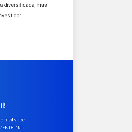
a diversificada, mas
nvestidor.
l!
 e-mail você
TAMENTE! Não