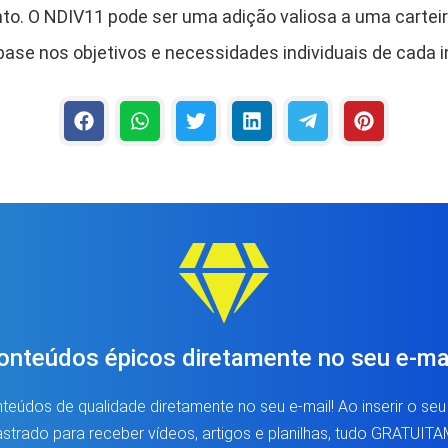
to. O NDIV11 pode ser uma adição valiosa a uma carteir
ase nos objetivos e necessidades individuais de cada i
onteúdos épicos diretamente no seu e-mai
eúdos de qualidade diretamente no seu e-mail! Ao inserir o seu
strado para receber vídeos, artigos e planilhas, tudo GRATUI