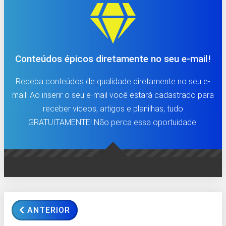
Conteúdos épicos diretamente no seu e-mail!
Receba conteúdos de qualidade diretamente no seu e-
mail! Ao inserir o seu e-mail você estará cadastrado para
receber vídeos, artigos e planilhas, tudo
GRATUITAMENTE! Não perca essa oportuidade!
ANTERIOR