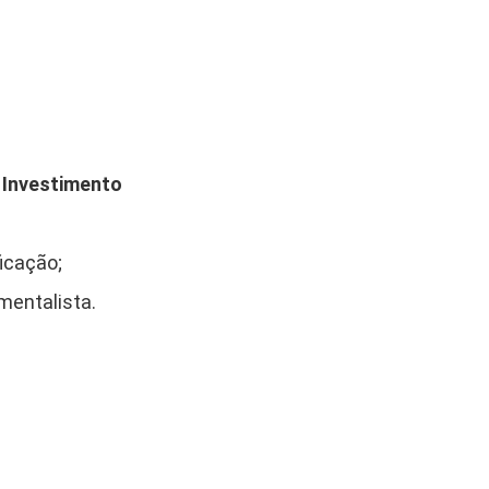
e Investimento
ficação;
mentalista.