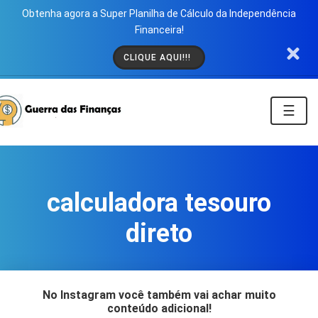
Obtenha agora a Super Planilha de Cálculo da Independência
Financeira!
CLIQUE AQUI!!!
☰
calculadora tesouro
direto
No Instagram você também vai achar muito
conteúdo adicional!