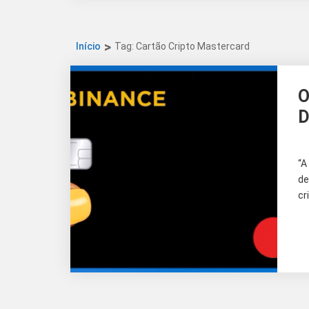
Início
Tag: Cartão Cripto Mastercard
O
D
“A
de
cr