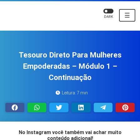
☰
DARK
Tesouro Direto Para Mulheres
Empoderadas – Módulo 1 –
Continuação
Leitura: 7 min
No Instagram você também vai achar muito
conteúdo adicional!