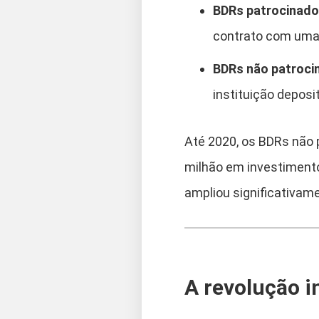
BDRs patrocinad
contrato com uma i
BDRs não patroci
instituição deposit
Até 2020, os BDRs não 
milhão em investiment
ampliou significativam
A revolução i