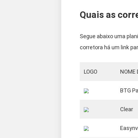
Quais as corr
Segue abaixo uma plani
corretora há um link p
LOGO
NOME 
BTG Pa
Clear
Easynv