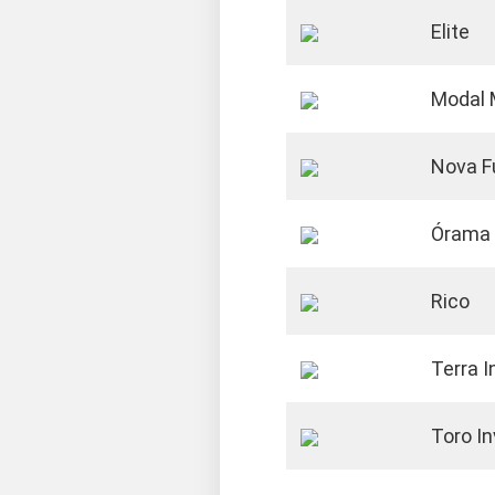
Elite
Modal 
Nova F
Órama
Rico
Terra 
Toro I