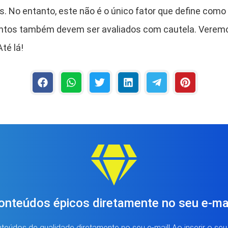
es. No entanto, este não é o único fator que define com
pontos também devem ser avaliados com cautela. Verem
té lá!
onteúdos épicos diretamente no seu e-mai
eúdos de qualidade diretamente no seu e-mail! Ao inserir o seu