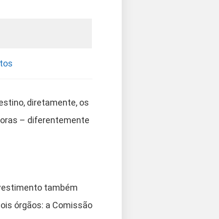
ntos
stino, diretamente, os
etoras – diferentemente
investimento também
dois órgãos: a Comissão