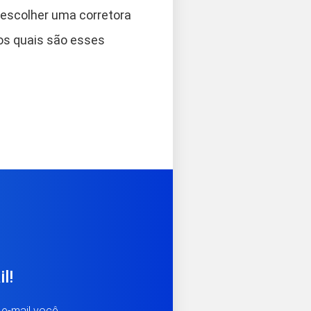
o escolher uma corretora
os quais são esses
l!
 e-mail você