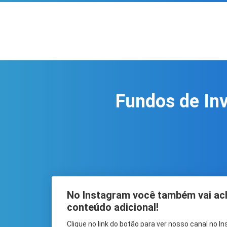
Fundos de Inv
No Instagram você também vai ac
conteúdo adicional!
Clique no link do botão para ver nosso canal no I