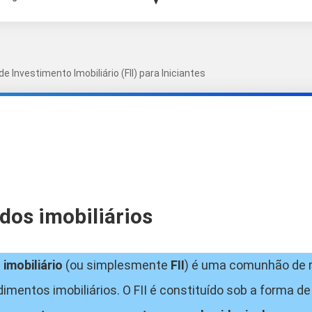
e Investimento Imobiliário (FII) para Iniciantes
dos imobiliários
imobiliário
(ou simplesmente
FII
) é uma comunhão de 
mentos imobiliários. O FII é constituído sob a forma 