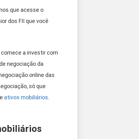
imos que acesse o
or dos FII que você
ê comece a investir com
 de negociação da
negociação online das
negociação, só que
de
ativos mobiliários.
obiliários