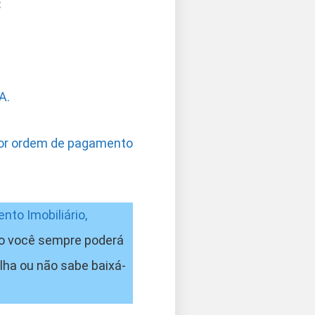
:
A.
 por ordem de pagamento
nto Imobiliário,
ão você sempre poderá
lha ou não sabe baixá-