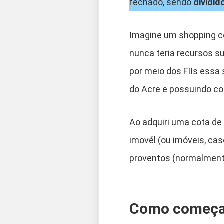
fechado, sendo
dividid
Imagine um shopping ce
nunca teria recursos s
por meio dos FIIs essa
do Acre e possuindo cot
Ao adquiri uma cota de
imovél (ou imóveis, ca
proventos (normalmente
Como começar 