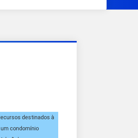
recursos destinados à
de um condomínio