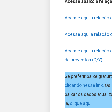
Acesse abaixo a relaçã
Acesse aqui a relação 
Acesse aqui a relação 
Acesse aqui a relação 
de proventos (D/Y)
Se preferir baixe grat
clicando nesse link.
Os 
baixar os dados atualiz
la,
clique aqui.