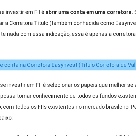
e investir em FII é
abrir uma conta em uma corretora.
S
dicar a Corretora Título (também conhecida como Easynve
e nada com essa indicação, essa é apenas a corretora
de conta na Corretora Easynvest (Título Corretora de Val
 se investir em FII é selecionar os papeis que melhor se
ê possa tomar conhecimento de todos os fundos existe
, com todos os FIIs existentes no mercado brasileiro. Pa
baixo: