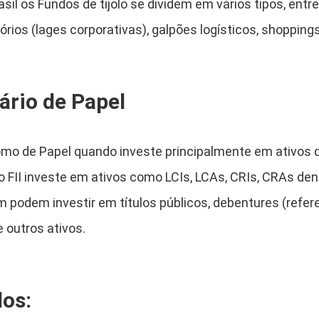
asil os Fundos de tijolo se dividem em vários tipos, entr
órios (lages corporativas), galpões logísticos, shoppings
ário de Papel
como de Papel quando investe principalmente em ativos d
 FII investe em ativos como LCIs, LCAs, CRIs, CRAs den
m podem investir em títulos públicos, debentures (refe
e outros ativos.
dos: