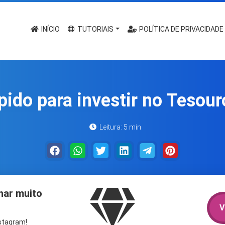
INÍCIO
TUTORIAIS
POLÍTICA DE PRIVACIDADE
pido para investir no Tesour
Leitura: 5 min
har muito
V
nstagram!