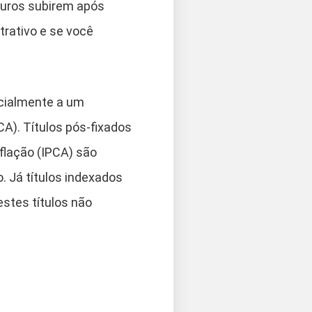
 juros subirem após
trativo e se você
rcialmente a um
CA). Títulos pós-fixados
nflação (IPCA) são
 Já títulos indexados
estes títulos não