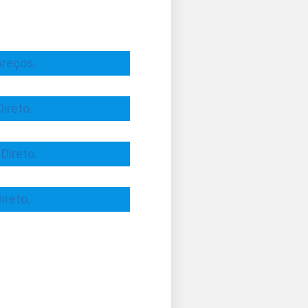
preços.
ireto.
Direto.
ireto.