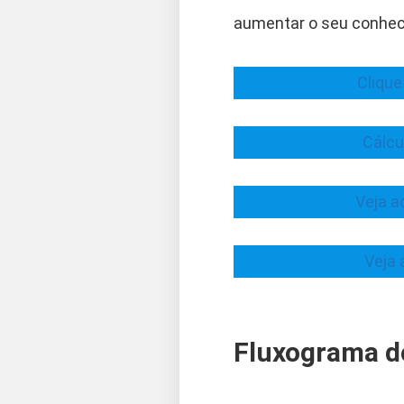
aumentar o seu conhec
Clique
Cálcu
Veja a
Veja 
Fluxograma d