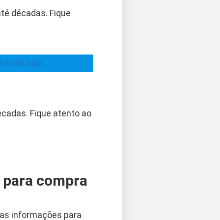
até décadas. Fique
icando aqui.
écadas. Fique atento ao
s para compra
tras informações para