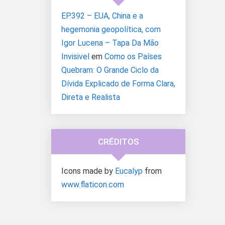
EP.392 – EUA, China e a
hegemonia geopolítica, com
Igor Lucena – Tapa Da Mão
Invisivel
em
Como os Países
Quebram: O Grande Ciclo da
Dívida Explicado de Forma Clara,
Direta e Realista
CRÉDITOS
Icons made by
Eucalyp
from
www.flaticon.com