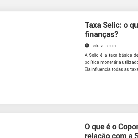
Taxa Selic: o q
finanças?
Leitura: 5 min
​A Selic é a taxa básica d
política monetária utilizad
Ela influencia todas as taxa
O que é o Copo
relação com a S