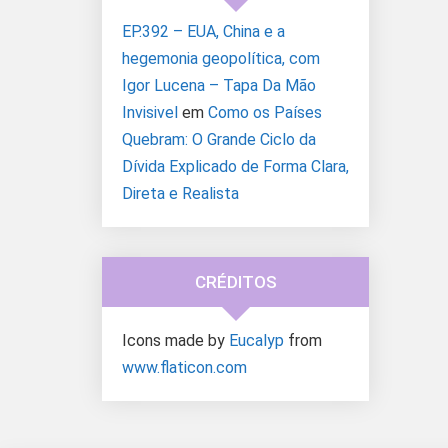
EP.392 – EUA, China e a
hegemonia geopolítica, com
Igor Lucena – Tapa Da Mão
Invisivel
em
Como os Países
Quebram: O Grande Ciclo da
Dívida Explicado de Forma Clara,
Direta e Realista
CRÉDITOS
Icons made by
Eucalyp
from
www.flaticon.com