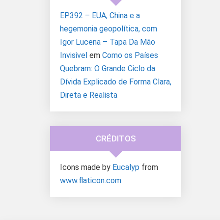
EP.392 – EUA, China e a
hegemonia geopolítica, com
Igor Lucena – Tapa Da Mão
Invisivel
em
Como os Países
Quebram: O Grande Ciclo da
Dívida Explicado de Forma Clara,
Direta e Realista
CRÉDITOS
Icons made by
Eucalyp
from
www.flaticon.com