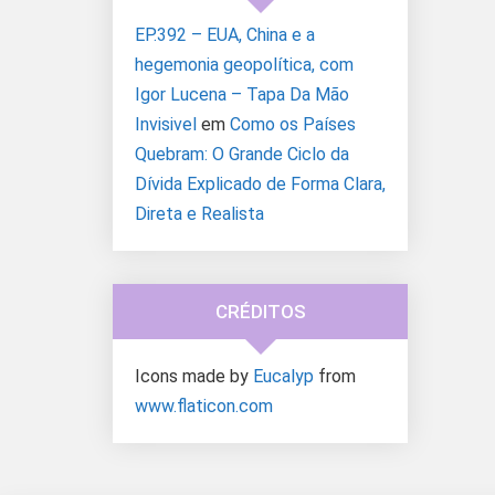
EP.392 – EUA, China e a
hegemonia geopolítica, com
Igor Lucena – Tapa Da Mão
Invisivel
em
Como os Países
Quebram: O Grande Ciclo da
Dívida Explicado de Forma Clara,
Direta e Realista
CRÉDITOS
Icons made by
Eucalyp
from
www.flaticon.com