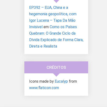
EP.392 – EUA, China e a
hegemonia geopolítica, com
Igor Lucena – Tapa Da Mão
Invisivel
em
Como os Países
Quebram: O Grande Ciclo da
Dívida Explicado de Forma Clara,
Direta e Realista
CRÉDITOS
Icons made by
Eucalyp
from
www.flaticon.com