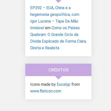
EP.392 – EUA, China e a
hegemonia geopolítica, com
Igor Lucena – Tapa Da Mão
Invisivel
em
Como os Países
Quebram: O Grande Ciclo da
Dívida Explicado de Forma Clara,
Direta e Realista
CRÉDITOS
Icons made by
Eucalyp
from
www.flaticon.com