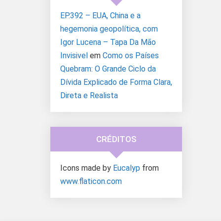
EP.392 – EUA, China e a
hegemonia geopolítica, com
Igor Lucena – Tapa Da Mão
Invisivel
em
Como os Países
Quebram: O Grande Ciclo da
Dívida Explicado de Forma Clara,
Direta e Realista
CRÉDITOS
Icons made by
Eucalyp
from
www.flaticon.com