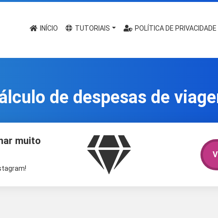
INÍCIO
TUTORIAIS
POLÍTICA DE PRIVACIDADE
álculo de despesas de viag
har muito
V
nstagram!