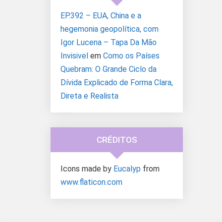
EP.392 – EUA, China e a
hegemonia geopolítica, com
Igor Lucena – Tapa Da Mão
Invisivel
em
Como os Países
Quebram: O Grande Ciclo da
Dívida Explicado de Forma Clara,
Direta e Realista
CRÉDITOS
Icons made by
Eucalyp
from
www.flaticon.com