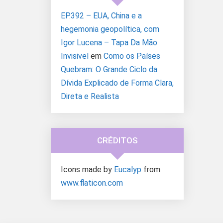
EP.392 – EUA, China e a
hegemonia geopolítica, com
Igor Lucena – Tapa Da Mão
Invisivel
em
Como os Países
Quebram: O Grande Ciclo da
Dívida Explicado de Forma Clara,
Direta e Realista
CRÉDITOS
Icons made by
Eucalyp
from
www.flaticon.com