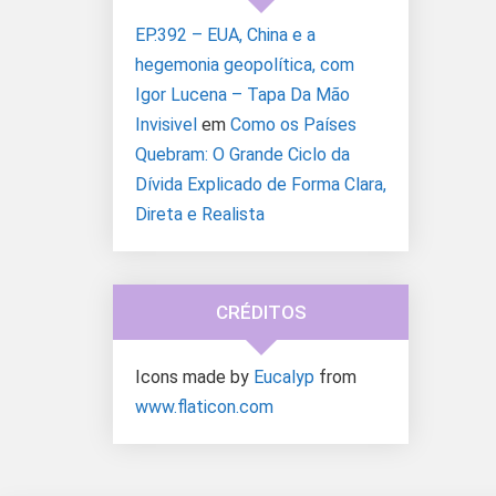
EP.392 – EUA, China e a
hegemonia geopolítica, com
Igor Lucena – Tapa Da Mão
Invisivel
em
Como os Países
Quebram: O Grande Ciclo da
Dívida Explicado de Forma Clara,
Direta e Realista
CRÉDITOS
Icons made by
Eucalyp
from
www.flaticon.com