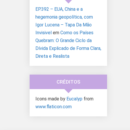
EP.392 – EUA, China e a
hegemonia geopolítica, com
Igor Lucena – Tapa Da Mão
Invisivel
em
Como os Países
Quebram: O Grande Ciclo da
Dívida Explicado de Forma Clara,
Direta e Realista
CRÉDITOS
Icons made by
Eucalyp
from
www.flaticon.com