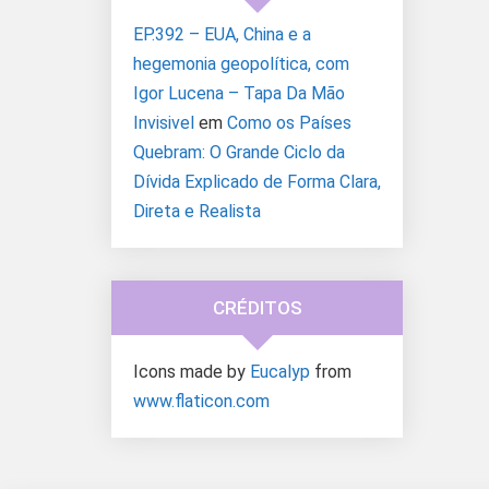
EP.392 – EUA, China e a
hegemonia geopolítica, com
Igor Lucena – Tapa Da Mão
Invisivel
em
Como os Países
Quebram: O Grande Ciclo da
Dívida Explicado de Forma Clara,
Direta e Realista
CRÉDITOS
Icons made by
Eucalyp
from
www.flaticon.com