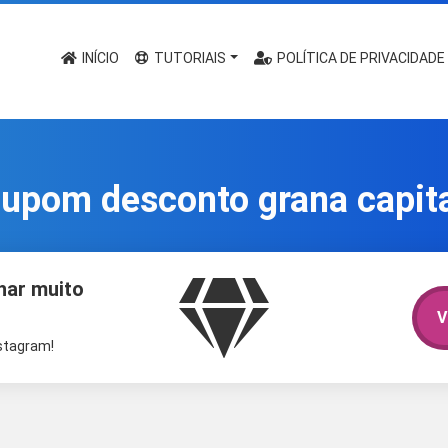
INÍCIO
TUTORIAIS
POLÍTICA DE PRIVACIDADE
upom desconto grana capit
har muito
V
nstagram!