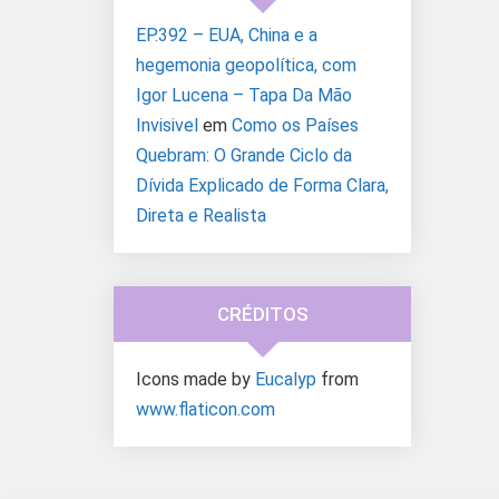
EP.392 – EUA, China e a
hegemonia geopolítica, com
Igor Lucena – Tapa Da Mão
Invisivel
em
Como os Países
Quebram: O Grande Ciclo da
Dívida Explicado de Forma Clara,
Direta e Realista
CRÉDITOS
Icons made by
Eucalyp
from
www.flaticon.com