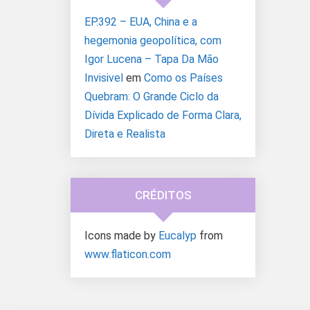
EP.392 – EUA, China e a
hegemonia geopolítica, com
Igor Lucena – Tapa Da Mão
Invisivel
em
Como os Países
Quebram: O Grande Ciclo da
Dívida Explicado de Forma Clara,
Direta e Realista
CRÉDITOS
Icons made by
Eucalyp
from
www.flaticon.com