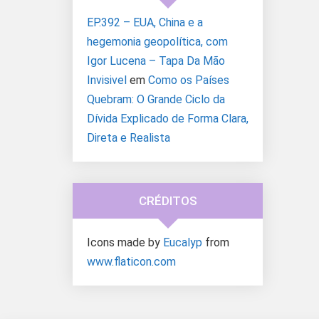
EP.392 – EUA, China e a
hegemonia geopolítica, com
Igor Lucena – Tapa Da Mão
Invisivel
em
Como os Países
Quebram: O Grande Ciclo da
Dívida Explicado de Forma Clara,
Direta e Realista
CRÉDITOS
Icons made by
Eucalyp
from
www.flaticon.com