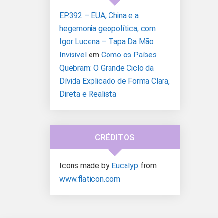
EP.392 – EUA, China e a
hegemonia geopolítica, com
Igor Lucena – Tapa Da Mão
Invisivel
em
Como os Países
Quebram: O Grande Ciclo da
Dívida Explicado de Forma Clara,
Direta e Realista
CRÉDITOS
Icons made by
Eucalyp
from
www.flaticon.com