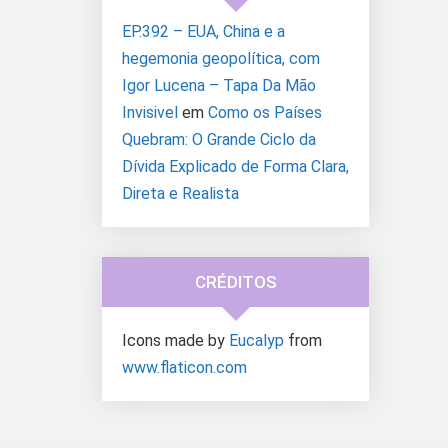
EP.392 – EUA, China e a
hegemonia geopolítica, com
Igor Lucena – Tapa Da Mão
Invisivel
em
Como os Países
Quebram: O Grande Ciclo da
Dívida Explicado de Forma Clara,
Direta e Realista
CRÉDITOS
Icons made by
Eucalyp
from
www.flaticon.com