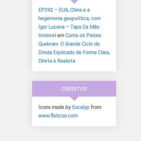
EP.392 – EUA, China e a
hegemonia geopolítica, com
Igor Lucena – Tapa Da Mão
Invisivel
em
Como os Países
Quebram: O Grande Ciclo da
Dívida Explicado de Forma Clara,
Direta e Realista
CRÉDITOS
Icons made by
Eucalyp
from
www.flaticon.com