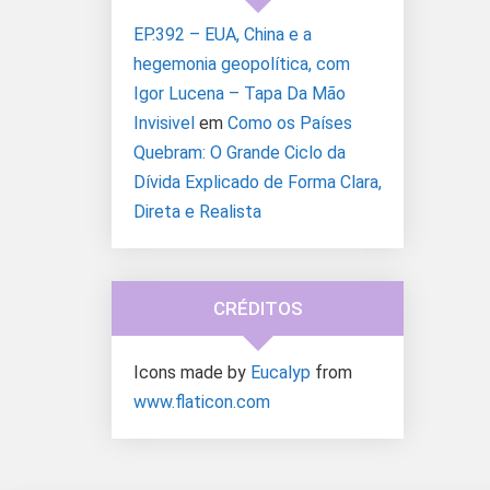
EP.392 – EUA, China e a
hegemonia geopolítica, com
Igor Lucena – Tapa Da Mão
Invisivel
em
Como os Países
Quebram: O Grande Ciclo da
Dívida Explicado de Forma Clara,
Direta e Realista
CRÉDITOS
Icons made by
Eucalyp
from
www.flaticon.com